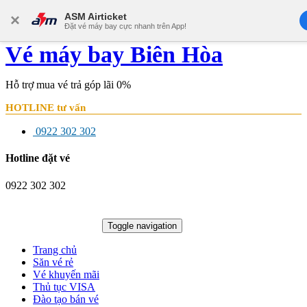
×
ASM Airticket
Đặt vé máy bay cực nhanh trên App!
Vé máy bay Biên Hòa
Hỗ trợ mua vé trả góp lãi 0%
HOTLINE tư vấn
0922 302 302
Hotline đặt vé
0922 302 302
Tổng đài đặt vé
0922 302 302
Toggle navigation
Trang chủ
Săn vé rẻ
Vé khuyến mãi
Thủ tục VISA
Đào tạo bán vé