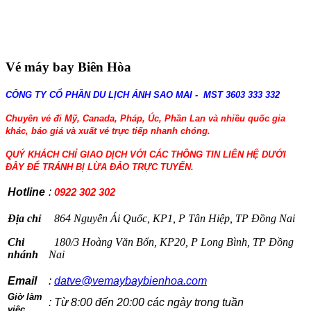
Vé máy bay Biên Hòa
CÔNG TY CỔ PHẦN DU LỊCH ÁNH SAO MAI - MST 3603 333 332
Chuyên vé đi Mỹ, Canada, Pháp, Úc, Phần Lan và nhiều quốc gia
khác, báo giá và xuất vé trực tiếp nhanh chóng.
QUÝ KHÁCH CHỈ GIAO DỊCH VỚI CÁC THÔNG TIN LIÊN HỆ DƯỚI
ĐÂY ĐỂ TRÁNH BỊ LỪA ĐẢO TRỰC TUYẾN.
Hotline
:
0922 302 302
Địa chỉ
864 Nguyễn Ái Quốc, KP1, P Tân Hiệp, TP Đồng Nai
Chi
180/3 Hoàng Văn Bổn, KP20, P Long Bình, TP Đồng
nhánh
Nai
Email
:
datve@vemaybaybienhoa.com
Giờ làm
: Từ 8:00 đến 20:00 các ngày trong tuần
việc