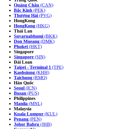
Quảng Châu
(CAN)
Bắc Kinh
(PEK)
Thượng Hải
(PVG)
HongKong
HongKong
(HKG)
Thái Lan
Suvarnabhumi
(BKK)
Don Mueang
(DMK)
Phuket
(HKT)
Singapore
Singapore
(SIN)
Đài Loan
Taipei - Terminal 1
(TPE)
Kaohsiung
(KHH)
Taichung
(RMQ)
Hàn Quốc
Seoul
(ICN)
Busan
(PUS)
Philippines
Manila
(MNL)
Malaysia
Kuala Lumpur
(KUL)
Penang
(PEN)
Johor Bahru
(JHB)