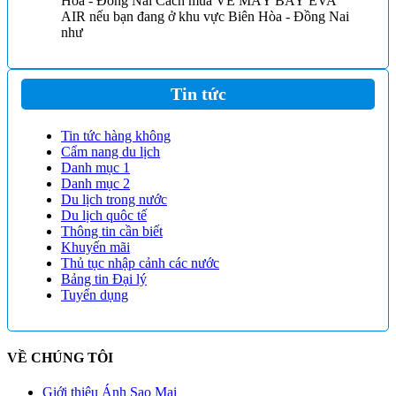
Hòa - Đồng Nai Cách mua VÉ MÁY BAY EVA
AIR nếu bạn đang ở khu vực Biên Hòa - Đồng Nai
như
Tin tức
Tin tức hàng không
Cẩm nang du lịch
Danh mục 1
Danh mục 2
Du lịch trong nước
Du lịch quôc tế
Thông tin cần biết
Khuyến mãi
Thủ tục nhập cảnh các nước
Bảng tin Đại lý
Tuyển dụng
VỀ CHÚNG TÔI
Giới thiệu Ánh Sao Mai