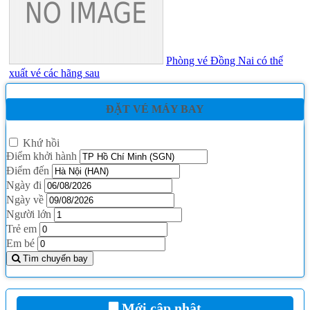
Phòng vé Đồng Nai có thể
xuất vé các hãng sau
ĐẶT VÉ MÁY BAY
Khứ hồi
Điểm khởi hành
Điểm đến
Ngày đi
Ngày về
Người lớn
Trẻ em
Em bé
Tìm chuyến bay
Mới cập nhật