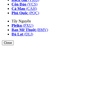
Côn Đảo
(VCS)
Cà Mau
(CAH)
Phú Quốc
(PQC)
Tây Nguyên
Pleiku
(PXU)
Ban Mê Thuột
(BMV)
Đà Lạt
(DLI)
Close