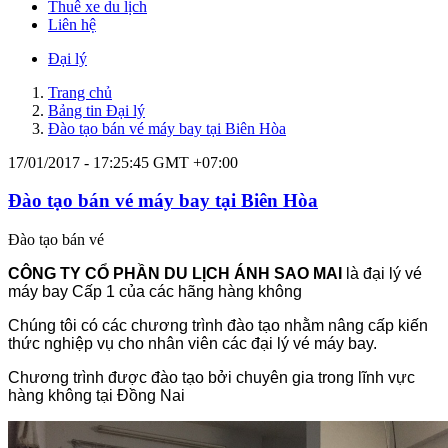
Thuê xe du lịch
Liên hệ
Đại lý
Trang chủ
Bảng tin Đại lý
Đào tạo bán vé máy bay tại Biên Hòa
17/01/2017 - 17:25:45 GMT +07:00
Đào tạo bán vé máy bay tại Biên Hòa
Đào tạo bán vé
CÔNG TY CỔ PHẦN DU LỊCH ÁNH SAO MAI
là đại lý vé
máy bay Cấp 1 của các hãng hàng không
Chúng tôi có các chương trình đào tạo nhằm nâng cấp kiến
thức nghiệp vụ cho nhân viên các đại lý vé máy bay.
Chương trình được đào tạo bởi chuyên gia trong lĩnh vực
hàng không tại Đồng Nai