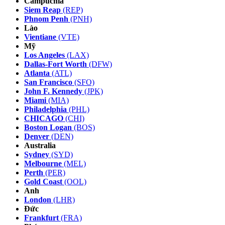
Campuchia
Siem Reap
(REP)
Phnom Penh
(PNH)
Lào
Vientiane
(VTE)
Mỹ
Los Angeles
(LAX)
Dallas-Fort Worth
(DFW)
Atlanta
(ATL)
San Francisco
(SFO)
John F. Kennedy
(JPK)
Miami
(MIA)
Philadelphia
(PHL)
CHICAGO
(CHI)
Boston Logan
(BOS)
Denver
(DEN)
Australia
Sydney
(SYD)
Melbourne
(MEL)
Perth
(PER)
Gold Coast
(OOL)
Anh
London
(LHR)
Đức
Frankfurt
(FRA)