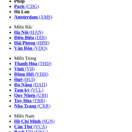
Pháp
Paris
(CDG)
Hà Lan
Amsterdam
(AMS)
Miền Bắc
Hà Nội
(HAN)
Điện Biên
(DIN)
Hải Phòng
(HPH)
Vân Đồn
(VDO)
Miền Trung
Thanh Hóa
(THD)
Vinh
(VII)
Đồng Hới
(VDH)
Huế
(HUI)
Đà Nẵng
(DAD)
Tam kỳ
(VCL)
Quy Nhơn
(UIH)
Tuy Hòa
(TBB)
Nha Trang
(CXR)
Miền Nam
Hồ Chí Minh
(SGN)
Cần Thơ
(VCA)
Rạch Giá
(VKG)