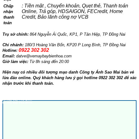
: Tiền mặt , Chuyển khoản, Quẹt thẻ, Thanh toán
Chấp
Online, Trả góp, HDSAIGON, FECredit, Home
nhận
Credit, Bảo lãnh công nợ VCB
thanh
toán
Trụ sở chính:
864 Nguyễn Ái Quốc, KP1, P Tân Hiệp, TP Đồng Nai
Chi nhánh:
180/3 Hoàng Văn Bổn, KP20 P Long Bình, TP Đồng Nai
0922 302 302
Hotline:
Email:
datve@vemaybaybienhoa.com
Giờ làm việc:
Từ 8h sáng đến 20:00
Hiện nay có nhiều đối tượng mạo danh Công ty Ánh Sao Mai bán vé
lừa đảo online. Quý khách hàng lưu ý gọi hotline 0922 302 302 để xác
nhận trước khi thanh toán.
GOI
y bay Bien Hoa
vé máy bay Biên Hòa
ve may bay Phu Binh
vé máy bay Phú Bình