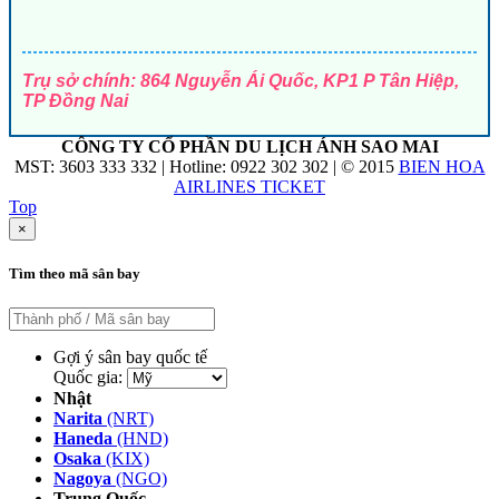
Trụ sở chính: 864 Nguyễn Ái Quốc, KP1 P Tân Hiệp,
TP Đồng Nai
CÔNG TY CỔ PHẦN DU LỊCH ÁNH SAO MAI
MST: 3603 333 332 | Hotline: 0922 302 302 | © 2015
BIEN HOA
AIRLINES TICKET
Top
×
Tìm theo mã sân bay
Gợi ý sân bay quốc tế
Quốc gia:
Nhật
Narita
(NRT)
Haneda
(HND)
Osaka
(KIX)
Nagoya
(NGO)
Trung Quốc