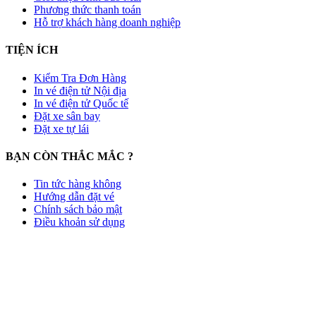
Phương thức thanh toán
Hỗ trợ khách hàng doanh nghiệp
TIỆN ÍCH
Kiểm Tra Đơn Hàng
In vé điện tử Nội địa
In vé điện tử Quốc tế
Đặt xe sân bay
Đặt xe tự lái
BẠN CÒN THẮC MẮC ?
Tin tức hàng không
Hướng dẫn đặt vé
Chính sách bảo mật
Điều khoản sử dụng