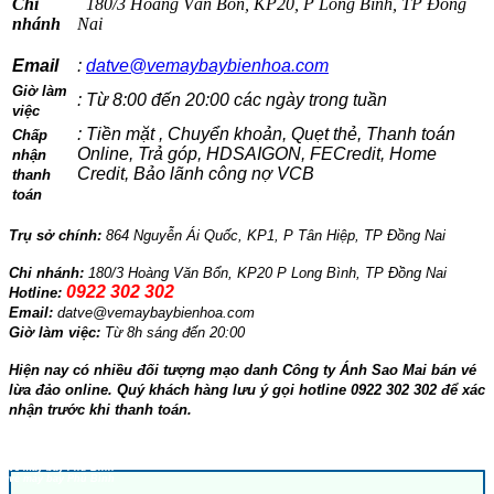
Chi
180/3 Hoàng Văn Bổn, KP20, P Long Bình, TP Đồng
nhánh
Nai
Email
:
datve@vemaybaybienhoa.com
Giờ làm
: Từ 8:00 đến 20:00 các ngày trong tuần
việc
: Tiền mặt , Chuyển khoản, Quẹt thẻ, Thanh toán
Chấp
Online, Trả góp, HDSAIGON, FECredit, Home
nhận
Credit, Bảo lãnh công nợ VCB
thanh
toán
Trụ sở chính:
864 Nguyễn Ái Quốc, KP1, P Tân Hiệp, TP Đồng Nai
Chi nhánh:
180/3 Hoàng Văn Bổn, KP20 P Long Bình, TP Đồng Nai
0922 302 302
Hotline:
Email:
datve@vemaybaybienhoa.com
Giờ làm việc:
Từ 8h sáng đến 20:00
Hiện nay có nhiều đối tượng mạo danh Công ty Ánh Sao Mai bán vé
lừa đảo online. Quý khách hàng lưu ý gọi hotline 0922 302 302 để xác
nhận trước khi thanh toán.
GOI
y bay Bien Hoa
vé máy bay Biên Hòa
ve may bay Phu Binh
vé máy bay Phú Bình