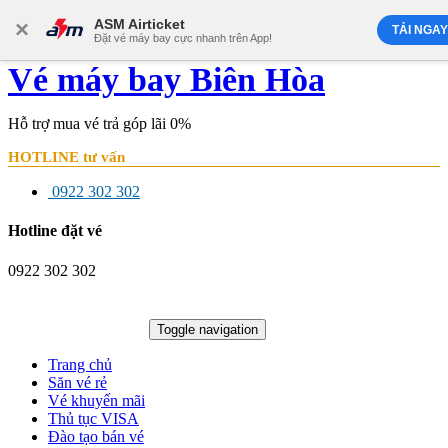
×
ASM Airticket
TẢI NGAY
Đặt vé máy bay cực nhanh trên App!
Vé máy bay Biên Hòa
Hỗ trợ mua vé trả góp lãi 0%
HOTLINE tư vấn
0922 302 302
Hotline đặt vé
0922 302 302
Tổng đài đặt vé
0922 302 302
Toggle navigation
Trang chủ
Săn vé rẻ
Vé khuyến mãi
Thủ tục VISA
Đào tạo bán vé