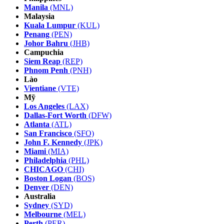
Manila
(MNL)
Malaysia
Kuala Lumpur
(KUL)
Penang
(PEN)
Johor Bahru
(JHB)
Campuchia
Siem Reap
(REP)
Phnom Penh
(PNH)
Lào
Vientiane
(VTE)
Mỹ
Los Angeles
(LAX)
Dallas-Fort Worth
(DFW)
Atlanta
(ATL)
San Francisco
(SFO)
John F. Kennedy
(JPK)
Miami
(MIA)
Philadelphia
(PHL)
CHICAGO
(CHI)
Boston Logan
(BOS)
Denver
(DEN)
Australia
Sydney
(SYD)
Melbourne
(MEL)
Perth
(PER)