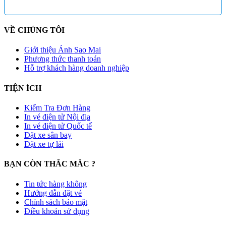
VỀ CHÚNG TÔI
Giới thiệu Ánh Sao Mai
Phương thức thanh toán
Hỗ trợ khách hàng doanh nghiệp
TIỆN ÍCH
Kiểm Tra Đơn Hàng
In vé điện tử Nội địa
In vé điện tử Quốc tế
Đặt xe sân bay
Đặt xe tự lái
BẠN CÒN THẮC MẮC ?
Tin tức hàng không
Hướng dẫn đặt vé
Chính sách bảo mật
Điều khoản sử dụng