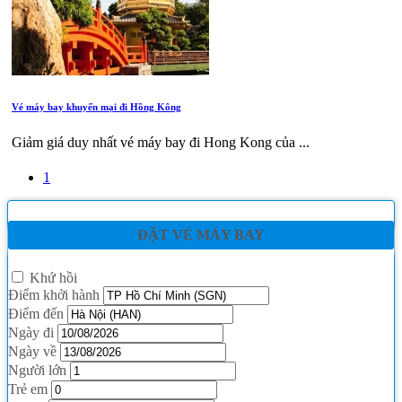
Vé máy bay khuyến mại đi Hồng Kông
Giảm giá duy nhất vé máy bay đi Hong Kong của ...
1
ĐẶT VÉ MÁY BAY
Khứ hồi
Điểm khởi hành
Điểm đến
Ngày đi
Ngày về
Người lớn
Trẻ em