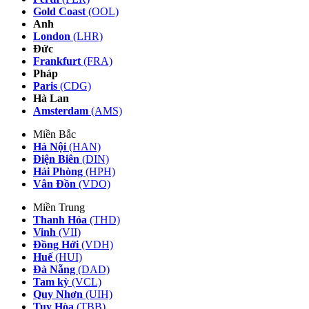
Gold Coast
(OOL)
Anh
London
(LHR)
Đức
Frankfurt
(FRA)
Pháp
Paris
(CDG)
Hà Lan
Amsterdam
(AMS)
Miền Bắc
Hà Nội
(HAN)
Điện Biên
(DIN)
Hải Phòng
(HPH)
Vân Đồn
(VDO)
Miền Trung
Thanh Hóa
(THD)
Vinh
(VII)
Đồng Hới
(VDH)
Huế
(HUI)
Đà Nẵng
(DAD)
Tam kỳ
(VCL)
Quy Nhơn
(UIH)
Tuy Hòa
(TBB)