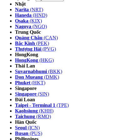
Nhật
Narita
(NRT)
Haneda
(HND)
Osaka
(KIX)
Nagoya
(NGO)
Trung Quốc
Quảng Châu
(CAN)
Bắc Kinh
(PEK)
Thượng Hải
(PVG)
HongKong
HongKong
(HKG)
Thái Lan
Suvarnabhumi
(BKK)
Don Mueang
(DMK)
Phuket
(HKT)
Singapore
Singapore
(SIN)
Đài Loan
Taipei - Terminal 1
(TPE)
Kaohsiung
(KHH)
Taichung
(RMQ)
Hàn Quốc
Seoul
(ICN)
Busan
(PUS)
Philippines