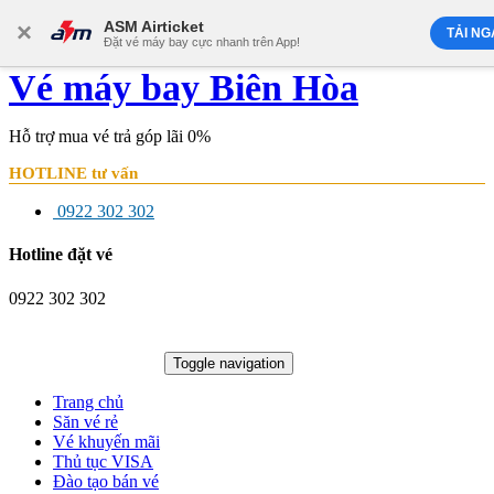
×
ASM Airticket
TẢI NG
Đặt vé máy bay cực nhanh trên App!
Vé máy bay Biên Hòa
Hỗ trợ mua vé trả góp lãi 0%
HOTLINE tư vấn
0922 302 302
Hotline đặt vé
0922 302 302
Tổng đài đặt vé
0922 302 302
Toggle navigation
Trang chủ
Săn vé rẻ
Vé khuyến mãi
Thủ tục VISA
Đào tạo bán vé