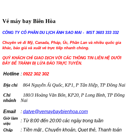
Vé máy bay Biên Hòa
CÔNG TY CỔ PHẦN DU LỊCH ÁNH SAO MAI - MST 3603 333 332
Chuyên vé đi Mỹ, Canada, Pháp, Úc, Phần Lan và nhiều quốc gia
khác, báo giá và xuất vé trực tiếp nhanh chóng.
QUÝ KHÁCH CHỈ GIAO DỊCH VỚI CÁC THÔNG TIN LIÊN HỆ DƯỚI
ĐÂY ĐỂ TRÁNH BỊ LỪA ĐẢO TRỰC TUYẾN.
Hotline
:
0922 302 302
Địa chỉ
864 Nguyễn Ái Quốc, KP1, P Tân Hiệp, TP Đồng Nai
Chi
180/3 Hoàng Văn Bổn, KP20, P Long Bình, TP Đồng
nhánh
Nai
Email
:
datve@vemaybaybienhoa.com
Giờ làm
: Từ 8:00 đến 20:00 các ngày trong tuần
việc
: Tiền mặt , Chuyển khoản, Quẹt thẻ, Thanh toán
Chấp