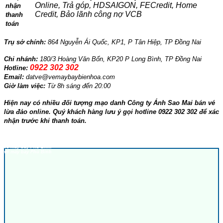
Online, Trả góp, HDSAIGON, FECredit, Home
nhận
Credit, Bảo lãnh công nợ VCB
thanh
toán
Trụ sở chính:
864 Nguyễn Ái Quốc, KP1, P Tân Hiệp, TP Đồng Nai
Chi nhánh:
180/3 Hoàng Văn Bổn, KP20 P Long Bình, TP Đồng Nai
0922 302 302
Hotline:
Email:
datve@vemaybaybienhoa.com
Giờ làm việc:
Từ 8h sáng đến 20:00
Hiện nay có nhiều đối tượng mạo danh Công ty Ánh Sao Mai bán vé
lừa đảo online. Quý khách hàng lưu ý gọi hotline 0922 302 302 để xác
nhận trước khi thanh toán.
GOI
y bay Bien Hoa
vé máy bay Biên Hòa
ve may bay Phu Binh
vé máy bay Phú Bình