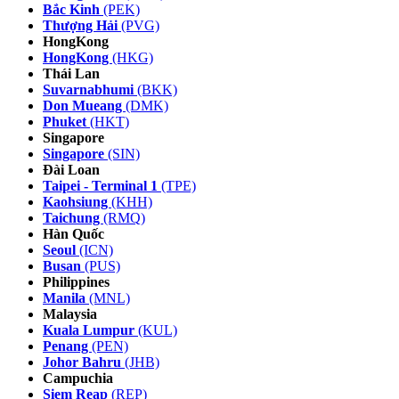
Bắc Kinh
(PEK)
Thượng Hải
(PVG)
HongKong
HongKong
(HKG)
Thái Lan
Suvarnabhumi
(BKK)
Don Mueang
(DMK)
Phuket
(HKT)
Singapore
Singapore
(SIN)
Đài Loan
Taipei - Terminal 1
(TPE)
Kaohsiung
(KHH)
Taichung
(RMQ)
Hàn Quốc
Seoul
(ICN)
Busan
(PUS)
Philippines
Manila
(MNL)
Malaysia
Kuala Lumpur
(KUL)
Penang
(PEN)
Johor Bahru
(JHB)
Campuchia
Siem Reap
(REP)