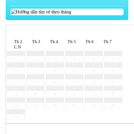
Chiều đi: THÁNG 08 - 2026
Th.2
Th.3
Th.4
Th.5
Th.6
Th.7
C.N
--
--
--
--
--
--
-
1
2
3
4
5
--
--
--
--
--
--
6
7
8
9
10
11
--
--
--
--
--
--
12
13
14
15
16
17
--
--
--
--
--
--
18
19
20
21
22
23
--
--
--
--
--
--
24
25
26
27
28
29
--
30
Chiều về: THÁNG 08 - 2026