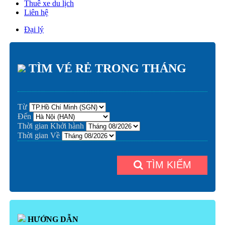
Thuê xe du lịch
Liên hệ
Đại lý
TÌM VÉ RẺ TRONG THÁNG
Từ
Đến
Thời gian Khởi hành
Thời gian Về
TÌM KIẾM
HƯỚNG DẪN