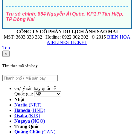
Trụ sở chính: 864 Nguyễn Ái Quốc, KP1 P Tân Hiệp,
TP Đồng Nai
CÔNG TY CỔ PHẦN DU LỊCH ÁNH SAO MAI
MST: 3603 333 332 | Hotline: 0922 302 302 | © 2015
BIEN HOA
AIRLINES TICKET
Top
×
Tìm theo mã sân bay
Gợi ý sân bay quốc tế
Quốc gia:
Nhật
Narita
(NRT)
Haneda
(HND)
Osaka
(KIX)
Nagoya
(NGO)
Trung Quốc
Quảng Châu
(CAN)