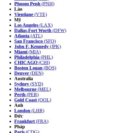
Phnom Penh
(PNH)
Lào
Vientiane
(VTE)
Mỹ
Los Angeles
(LAX)
Dallas-Fort Worth
(DFW)
Atlanta
(ATL)
San Francisco
(SFO)
John F. Kennedy
(JPK)
Miami
(MIA)
Philadelphia
(PHL)
CHICAGO
(CHI)
Boston Logan
(BOS)
Denver
(DEN)
Australia
Sydney
(SYD)
Melbourne
(MEL)
Perth
(PER)
Gold Coast
(OOL)
Anh
London
(LHR)
Đức
Frankfurt
(FRA)
Pháp
Paris
(CDG)