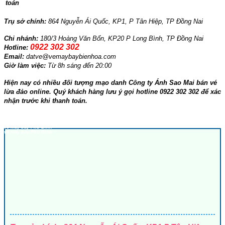
toán
Trụ sở chính:
864 Nguyễn Ái Quốc, KP1, P Tân Hiệp, TP Đồng Nai
Chi nhánh:
180/3 Hoàng Văn Bổn, KP20 P Long Bình, TP Đồng Nai
0922 302 302
Hotline:
Email:
datve@vemaybaybienhoa.com
Giờ làm việc:
Từ 8h sáng đến 20:00
Hiện nay có nhiều đối tượng mạo danh Công ty Ánh Sao Mai bán vé
lừa đảo online. Quý khách hàng lưu ý gọi hotline 0922 302 302 để xác
nhận trước khi thanh toán.
GOI
y bay Bien Hoa
vé máy bay Biên Hòa
ve may bay Phu Binh
vé máy bay Phú Bình