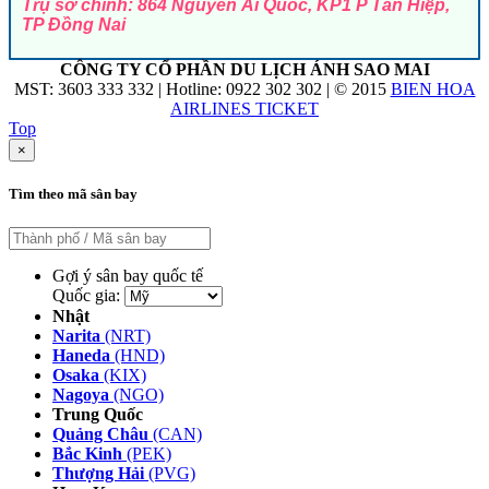
Trụ sở chính: 864 Nguyễn Ái Quốc, KP1 P Tân Hiệp,
TP Đồng Nai
CÔNG TY CỔ PHẦN DU LỊCH ÁNH SAO MAI
MST: 3603 333 332 | Hotline: 0922 302 302 | © 2015
BIEN HOA
AIRLINES TICKET
Top
×
Tìm theo mã sân bay
Gợi ý sân bay quốc tế
Quốc gia:
Nhật
Narita
(NRT)
Haneda
(HND)
Osaka
(KIX)
Nagoya
(NGO)
Trung Quốc
Quảng Châu
(CAN)
Bắc Kinh
(PEK)
Thượng Hải
(PVG)