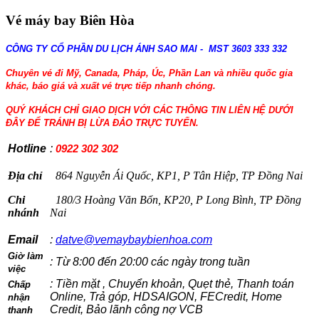
Vé máy bay Biên Hòa
CÔNG TY CỔ PHẦN DU LỊCH ÁNH SAO MAI - MST 3603 333 332
Chuyên vé đi Mỹ, Canada, Pháp, Úc, Phần Lan và nhiều quốc gia
khác, báo giá và xuất vé trực tiếp nhanh chóng.
QUÝ KHÁCH CHỈ GIAO DỊCH VỚI CÁC THÔNG TIN LIÊN HỆ DƯỚI
ĐÂY ĐỂ TRÁNH BỊ LỪA ĐẢO TRỰC TUYẾN.
Hotline
:
0922 302 302
Địa chỉ
864 Nguyễn Ái Quốc, KP1, P Tân Hiệp, TP Đồng Nai
Chi
180/3 Hoàng Văn Bổn, KP20, P Long Bình, TP Đồng
nhánh
Nai
Email
:
datve@vemaybaybienhoa.com
Giờ làm
: Từ 8:00 đến 20:00 các ngày trong tuần
việc
: Tiền mặt , Chuyển khoản, Quẹt thẻ, Thanh toán
Chấp
Online, Trả góp, HDSAIGON, FECredit, Home
nhận
Credit, Bảo lãnh công nợ VCB
thanh