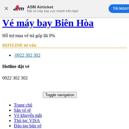
×
ASM Airticket
TẢI NGAY
Đặt vé máy bay cực nhanh trên App!
Vé máy bay Biên Hòa
Hỗ trợ mua vé trả góp lãi 0%
HOTLINE tư vấn
0922 302 302
Hotline đặt vé
0922 302 302
Tổng đài đặt vé
0922 302 302
Toggle navigation
Trang chủ
Săn vé rẻ
Vé khuyến mãi
Thủ tục VISA
Đào tạo bán vé