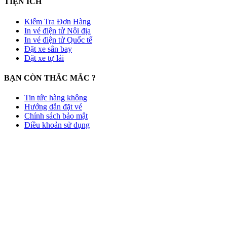
TIỆN ÍCH
Kiểm Tra Đơn Hàng
In vé điện tử Nội địa
In vé điện tử Quốc tế
Đặt xe sân bay
Đặt xe tự lái
BẠN CÒN THẮC MẮC ?
Tin tức hàng không
Hướng dẫn đặt vé
Chính sách bảo mật
Điều khoản sử dụng