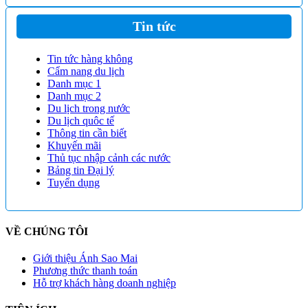
Tin tức
Tin tức hàng không
Cẩm nang du lịch
Danh mục 1
Danh mục 2
Du lịch trong nước
Du lịch quôc tế
Thông tin cần biết
Khuyến mãi
Thủ tục nhập cảnh các nước
Bảng tin Đại lý
Tuyển dụng
VỀ CHÚNG TÔI
Giới thiệu Ánh Sao Mai
Phương thức thanh toán
Hỗ trợ khách hàng doanh nghiệp