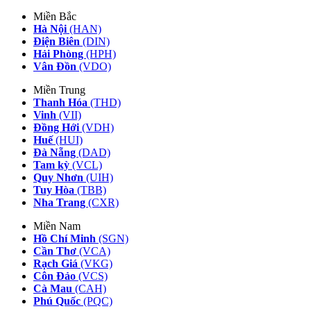
Miền Bắc
Hà Nội
(HAN)
Điện Biên
(DIN)
Hải Phòng
(HPH)
Vân Đồn
(VDO)
Miền Trung
Thanh Hóa
(THD)
Vinh
(VII)
Đồng Hới
(VDH)
Huế
(HUI)
Đà Nẵng
(DAD)
Tam kỳ
(VCL)
Quy Nhơn
(UIH)
Tuy Hòa
(TBB)
Nha Trang
(CXR)
Miền Nam
Hồ Chí Minh
(SGN)
Cần Thơ
(VCA)
Rạch Giá
(VKG)
Côn Đảo
(VCS)
Cà Mau
(CAH)
Phú Quốc
(PQC)