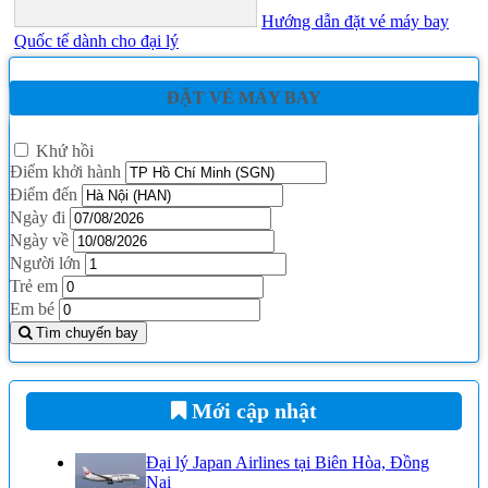
Hướng dẫn đặt vé máy bay
Quốc tế dành cho đại lý
ĐẶT VÉ MÁY BAY
Khứ hồi
Điểm khởi hành
Điểm đến
Ngày đi
Ngày về
Người lớn
Trẻ em
Em bé
Tìm chuyến bay
Mới cập nhật
Đại lý Japan Airlines tại Biên Hòa, Đồng
Nai