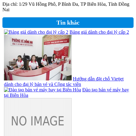
Địa chỉ: 1/29 Vũ Hồng Phô, P Bình Đa, TP Biên Hòa, Tỉnh Đồng
Nai
Tin khác
Bảng giá dành cho đại lý cấp 2
Hướng dẫn đặt chỗ Vietjet
dành cho đại lý bán vé và Cộng tác viên
Đào tạo bán vé máy bay
tại Biên Hòa