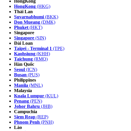
HongKong
HongKong
(HKG)
Thái Lan
Suvarnabhumi
(BKK)
Don Mueang
(DMK)
Phuket
(HKT)
Singapore
Singapore
(SIN)
Đài Loan
Taipei - Terminal 1
(TPE)
Kaohsiung
(KHH)
Taichung
(RMQ)
Hàn Quốc
Seoul
(ICN)
Busan
(PUS)
Philippines
Manila
(MNL)
Malaysia
Kuala Lumpur
(KUL)
Penang
(PEN)
Johor Bahru
(JHB)
Campuchia
Siem Reap
(REP)
Phnom Penh
(PNH)
Lào