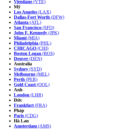
Vientiane
(VTE)
Mỹ
Los Angeles
(LAX)
Dallas-Fort Worth
(DFW)
Atlanta
(ATL)
San Francisco
(SFO)
John F. Kennedy
(JPK)
Miami
(MIA)
Philadelphia
(PHL)
CHICAGO
(CHI)
Boston Logan
(BOS)
Denver
(DEN)
Australia
Sydney
(SYD)
Melbourne
(MEL)
Perth
(PER)
Gold Coast
(OOL)
Anh
London
(LHR)
Đức
Frankfurt
(FRA)
Pháp
Paris
(CDG)
Hà Lan
Amsterdam
(AMS)